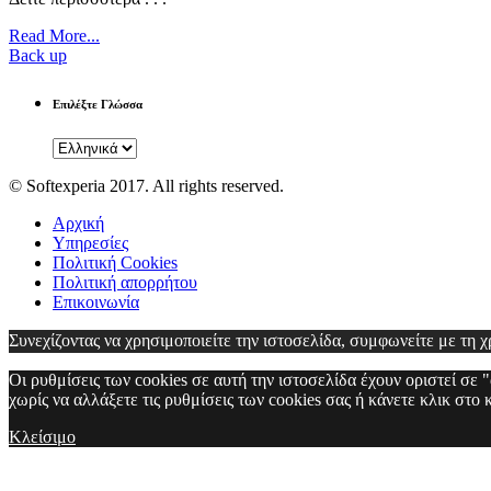
Read More...
Back up
Επιλέξτε Γλώσσα
© Softexperia 2017. All rights reserved.
Αρχική
Υπηρεσίες
Πολιτική Cookies
Πολιτική απορρήτου
Επικοινωνία
Συνεχίζοντας να χρησιμοποιείτε την ιστοσελίδα, συμφωνείτε με τη 
Οι ρυθμίσεις των cookies σε αυτή την ιστοσελίδα έχουν οριστεί σε
χωρίς να αλλάξετε τις ρυθμίσεις των cookies σας ή κάνετε κλικ στο
Κλείσιμο