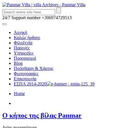
24/7 Support number
+306974729513
Αρχική
Καλώς ήρθατε
Φιλοξενία
Παροχές
Υπηρεσίες
Προορισμοί
Blog
Πρόσβαση & Χάρτης
Φωτογραφίες
Επικοινωνία
ΕΣΠΑ 2014-2020
Home
Ο κήπος της βίλας Panmar
Δείτε περισσότερα . . .