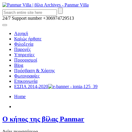
24/7 Support number
+306974729513
Αρχική
Καλώς ήρθατε
Φιλοξενία
Παροχές
Υπηρεσίες
Προορισμοί
Blog
Πρόσβαση & Χάρτης
Φωτογραφίες
Επικοινωνία
ΕΣΠΑ 2014-2020
Home
Ο κήπος της βίλας Panmar
Δείτε περισσότερα . . .