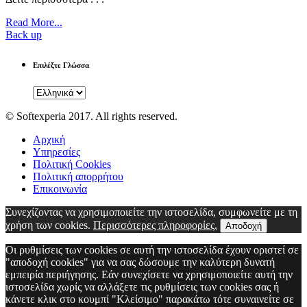
Read More...
Back up
Επιλέξτε Γλώσσα
© Softexperia 2017. All rights reserved.
Αρχική
Υπηρεσίες
Πολιτική Cookies
Πολιτική απορρήτου
Επικοινωνία
Συνεχίζοντας να χρησιμοποιείτε την ιστοσελίδα, συμφωνείτε με τη
χρήση των cookies.
Περισσότερες πληροφορίες.
Αποδοχή
Οι ρυθμίσεις των cookies σε αυτή την ιστοσελίδα έχουν οριστεί σε
"αποδοχή cookies" για να σας δώσουμε την καλύτερη δυνατή
εμπειρία περιήγησης. Εάν συνεχίσετε να χρησιμοποιείτε αυτή την
ιστοσελίδα χωρίς να αλλάξετε τις ρυθμίσεις των cookies σας ή
κάνετε κλικ στο κουμπί "Κλείσιμο" παρακάτω τότε συναινείτε σε