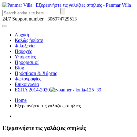
24/7 Support number
+306974729513
Αρχική
Καλώς ήρθατε
Φιλοξενία
Παροχές
Υπηρεσίες
Προορισμοί
Blog
Πρόσβαση & Χάρτης
Φωτογραφίες
Επικοινωνία
ΕΣΠΑ 2014-2020
Home
Εξερευνήστε τις γαλάζιες σπηλιές
Εξερευνήστε τις γαλάζιες σπηλιές