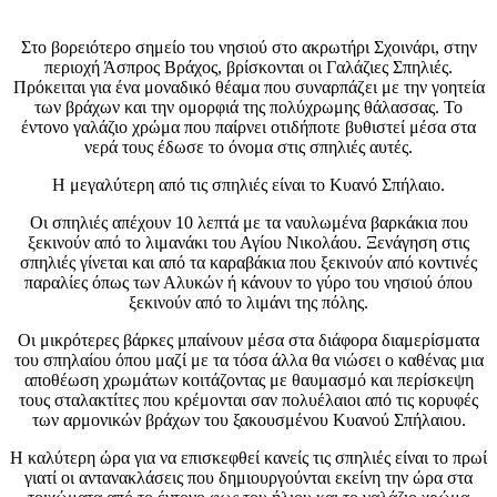
Στο βορειότερο σημείο του νησιού στο ακρωτήρι Σχοινάρι, στην
περιοχή Άσπρος Βράχος, βρίσκονται οι Γαλάζιες Σπηλιές.
Πρόκειται για ένα μοναδικό θέαμα που συναρπάζει με την γοητεία
των βράχων και την ομορφιά της πολύχρωμης θάλασσας. Το
έντονο γαλάζιο χρώμα που παίρνει οτιδήποτε βυθιστεί μέσα στα
νερά τους έδωσε το όνομα στις σπηλιές αυτές.
Η μεγαλύτερη από τις σπηλιές είναι το Κυανό Σπήλαιο.
Οι σπηλιές απέχουν 10 λεπτά με τα ναυλωμένα βαρκάκια που
ξεκινούν από το λιμανάκι του Αγίου Νικολάου. Ξενάγηση στις
σπηλιές γίνεται και από τα καραβάκια που ξεκινούν από κοντινές
παραλίες όπως των Αλυκών ή κάνουν το γύρο του νησιού όπου
ξεκινούν από το λιμάνι της πόλης.
Οι μικρότερες βάρκες μπαίνουν μέσα στα διάφορα διαμερίσματα
του σπηλαίου όπου μαζί με τα τόσα άλλα θα νιώσει ο καθένας μια
αποθέωση χρωμάτων κοιτάζοντας με θαυμασμό και περίσκεψη
τους σταλακτίτες που κρέμονται σαν πολυέλαιοι από τις κορυφές
των αρμονικών βράχων του ξακουσμένου Κυανού Σπήλαιου.
Η καλύτερη ώρα για να επισκεφθεί κανείς τις σπηλιές είναι το πρωί
γιατί οι αντανακλάσεις που δημιουργούνται εκείνη την ώρα στα