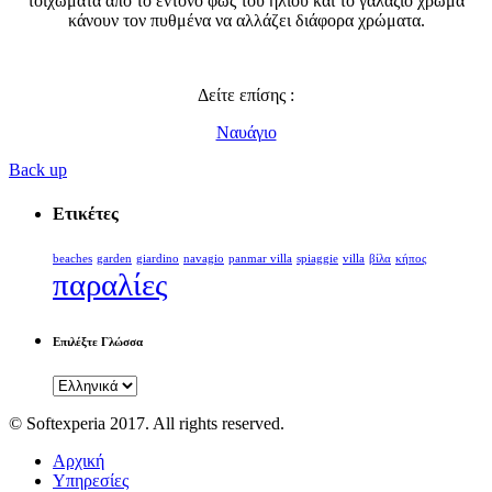
τοιχώματα από το έντονο φως του ήλιου και το γαλάζιο χρώμα
κάνουν τον πυθμένα να αλλάζει διάφορα χρώματα.
.
Δείτε επίσης :
Ναυάγιο
Back up
Ετικέτες
beaches
garden
giardino
navagio
panmar villa
spiaggie
villa
βίλα
κήπος
παραλίες
Επιλέξτε Γλώσσα
© Softexperia 2017. All rights reserved.
Αρχική
Υπηρεσίες